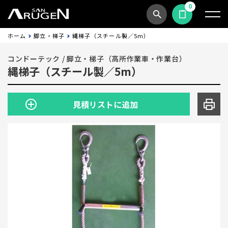
0
商品検索
見積依頼する
ホーム
脚立・梯子
縄梯子（スチール製／5m）
コンドーテック
/
脚立・梯子（高所作業車・作業台）
縄梯子（スチール製／5m）
見積リストに追加