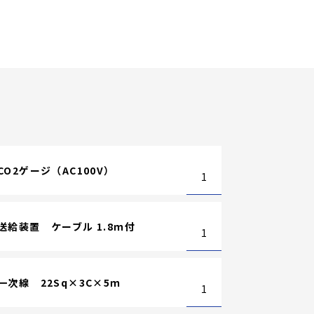
CO2ゲージ（AC100V）
1
送給装置 ケーブル 1.8ｍ付
1
一次線 22Sq×3C×5ｍ
1