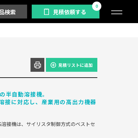
0
品検索
見積依頼する
見積リストに追加
の半自動溶接機。
AG溶接に対応し、産業用の高出力機器
G溶接機は、サイリスタ制御方式のベストセ