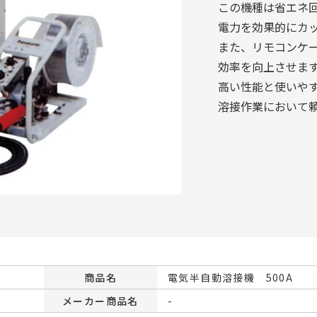
この機種は省エネ
電力を効果的にカ
また、リモコンケ
効率を向上させま
高い性能と使いやす
溶接作業において
商品名
電気半自動溶接機 500A
メーカー商品名
-