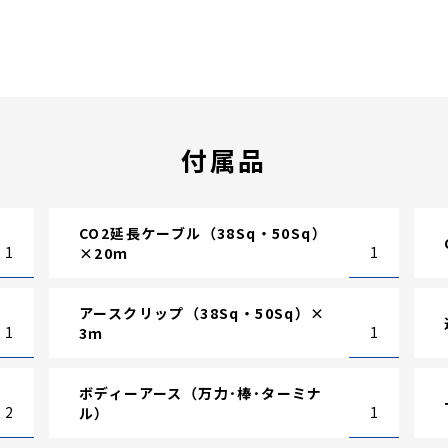
付属品
CO2延長ケーブル（38Sq・50Sq）
1
1
×20ｍ
アースクリップ（38Sq・50Sq）×
1
1
3ｍ
ボディーアース（万力･棒･ターミナ
2
1
ル）