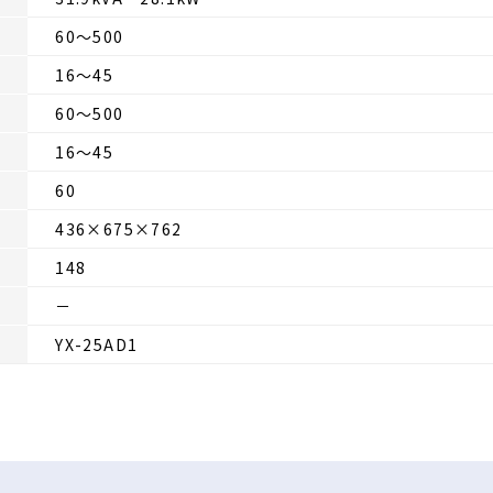
60～500
16～45
60～500
16～45
60
436×675×762
148
－
YX-25AD1