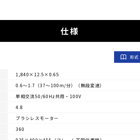
仕様
形式
1,840×12.5×0.65
0.6〜1.7（37〜100m/分）（無段変速）
単相交流50/60Hz共用・100V
4.8
ブラシレスモーター
360
935×400×455（フレーム下限位置時）