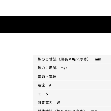
帯のこ寸法（周長×幅×厚さ） mm
帯のこ周速 m/s
電源・電圧
電流 A
モーター
消費電力 W
機体寸法（幅×奥行×高さ） mm