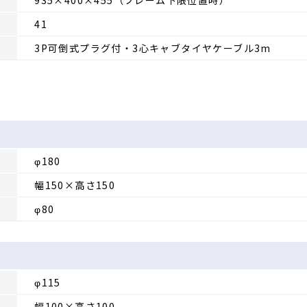
41
3P可倒式プラグ付・3心キャブタイヤケーブル3m
φ180
幅150×高さ150
φ80
φ115
幅100×高さ100