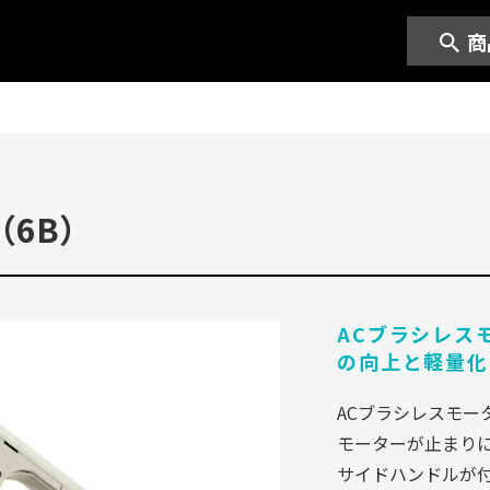
商
6B）
ACブラシレス
の向上と軽量化
ACブラシレスモー
モーターが止まり
サイドハンドルが