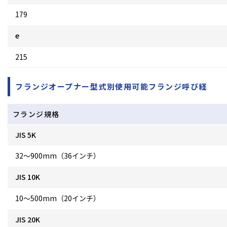
179
e
215
フランジオープナー型式別使用可能フランジ呼び経
フランジ規格
JIS 5K
32～900mm（36インチ）
JIS 10K
10～500mm（20インチ）
JIS 20K