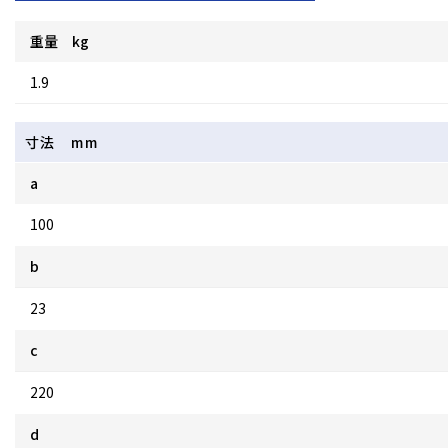
重量 kg
1.9
寸法 mm
a
100
b
23
c
220
d