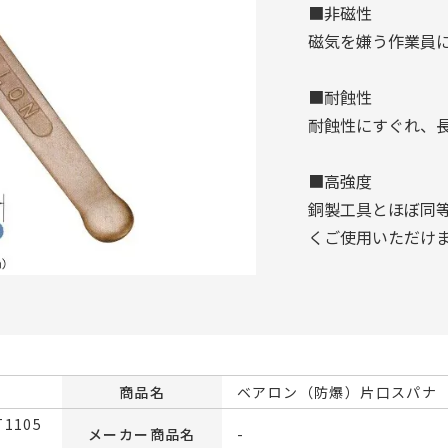
■非磁性
磁気を嫌う作業員
■耐蝕性
耐蝕性にすぐれ、
■高強度
銅製工具とほぼ同
くご使用いただけ
商品名
ベアロン（防爆）片口スパナ
T1105
メーカー商品名
-