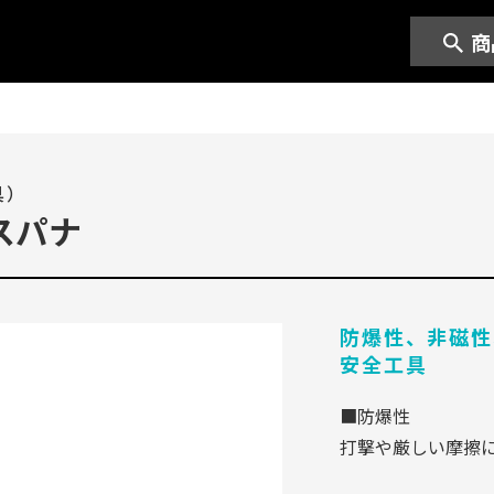
商
具）
スパナ
防爆性、非磁性
安全工具
■防爆性
打撃や厳しい摩擦