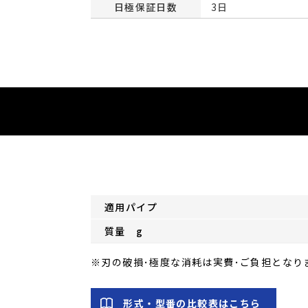
日極保証日数
3日
適用パイプ
質量 g
※刃の破損･極度な消耗は実費･ご負担となり
形式・型番の比較表はこちら