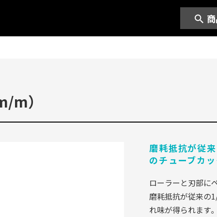
商
）
）
m/m）
磨耗抵抗が従来
のチューブカッ
ローラーと刃部にペ
磨耗抵抗が従来の1
れ味が得られます｡