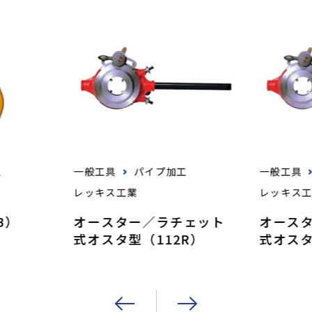
工
一般工具
パイプ加工
一般工具
レッキス工業
レッキス
B）
オースター／ラチェット
オース
式オスタ型（112R）
式オスタ