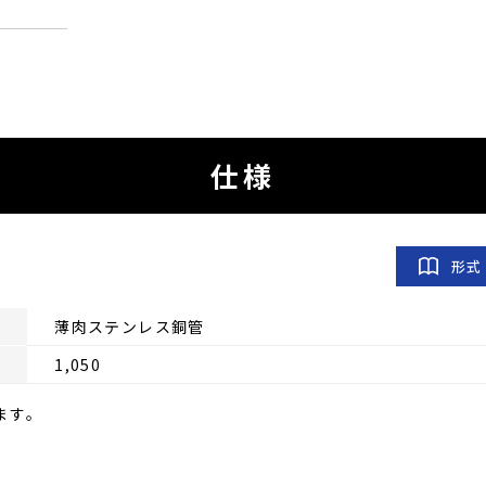
仕様
形式
薄肉ステンレス銅管
1,050
ます｡