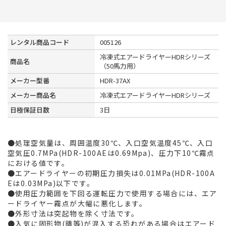
レンタル商品コード
005126
冷凍式エアードライヤーHDRシリーズ
商品名
（50馬力用）
メーカー型番
HDR-37AX
メーカー商品名
冷凍式エアードライヤーHDRシリーズ
日極保証日数
3日
●処理空気量は、周囲温度30℃、入口空気温度45℃、入口
空気圧0.7MPa(HDR-100AEは0.69Mpa)、圧力下10℃霧点
における値です。
●エアードライヤーの初期圧力損失は0.01MPa(HDR-100A
Eは0.03MPa)以下です。
●使用圧力範囲を下回る運転圧力で使用する場合には、エア
ードライヤー霧点が大幅に悪化します。
●外形寸法は突起物を除く寸法です。
●入気に固形物(錆等)が混入する恐れがある場合はエアード