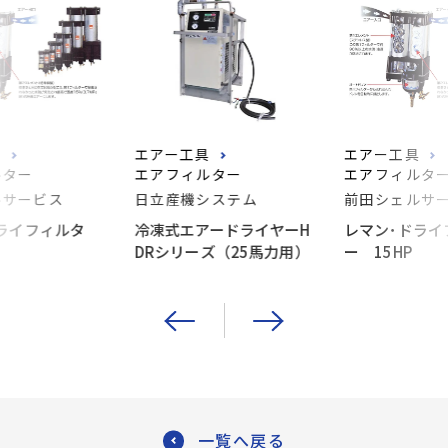
具
エアー工具
エアー工具
ルター
エアフィルター
エアフィルタ
ルサービス
日立産機システム
前田シェルサ
ライフィルタ
冷凍式エアードライヤーH
レマン･ドライ
DRシリーズ（25馬力用）
ー 15HP
一覧へ戻る