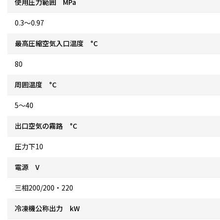
使用圧力範囲 MPa
0.3〜0.97
最高圧縮空気入口温度 °C
80
周囲温度 °C
5〜40
出口空気の霧路 °C
圧力下10
電源 V
三相200/200・220
冷凍機公称出力 kW