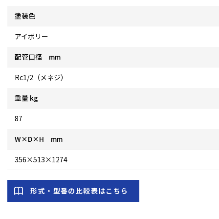
塗装色
アイボリー
配管口径 mm
Rc1/2（メネジ）
重量 kg
87
W×D×H mm
356×513×1274
形式・型番の比較表はこちら