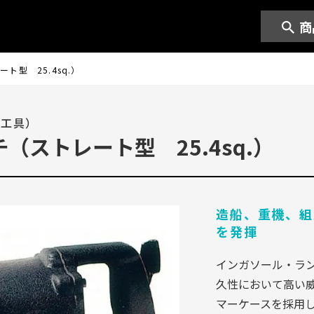
商
型 25.4sq.）
ー工具）
ストレート型 25.4sq.）
造船、重機、組
を発揮
インガソール・ラ
久性において高い
マーケースを採用