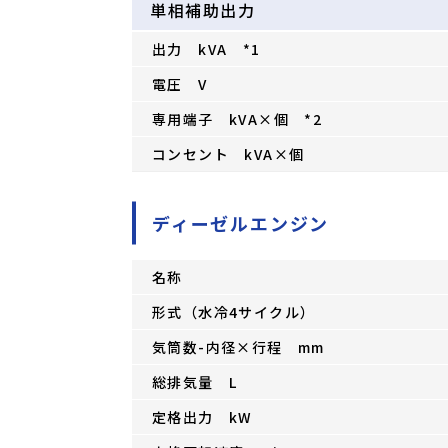
単相補助出力
出力 kVA *1
電圧 V
専用端子 kVA×個 *2
コンセント kVA×個
ディーゼルエンジン
名称
形式（水冷4サイクル）
気筒数-内径×行程 mm
総排気量 L
定格出力 kW