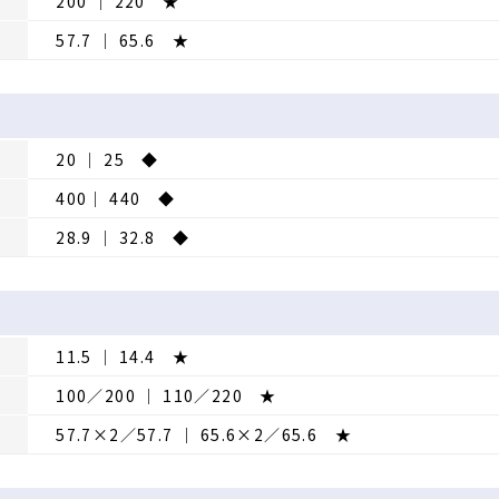
200 │ 220 ★
57.7 │ 65.6 ★
20 │ 25 ◆
400│ 440 ◆
28.9 │ 32.8 ◆
11.5 │ 14.4 ★
100／200 │ 110／220 ★
57.7×2／57.7 │ 65.6×2／65.6 ★