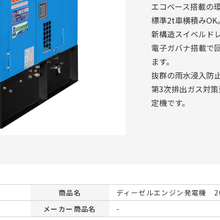
エコベース搭載の
標準2t車横積みOK
新構造スイベルド
電子ガバナ搭載で
ます。
抜群の雨水浸入防
第3次排出ガス対
定機です。
商品名
ディーゼルエンジン発電機 20
メーカー商品名
-