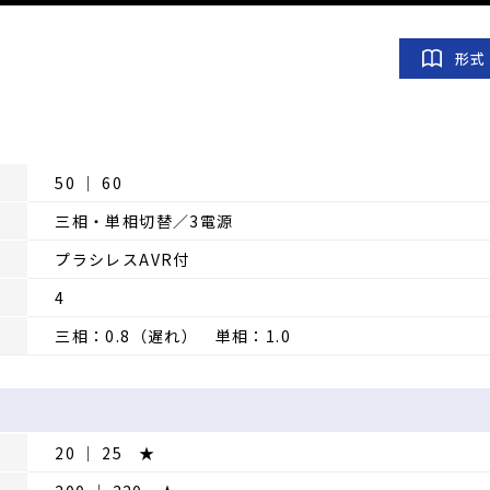
形式
50 │ 60
三相・単相切替／3電源
プラシレスAVR付
4
三相：0.8（遅れ） 単相：1.0
20 │ 25 ★