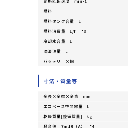
定格回転速度 min-1
燃料
燃料タンク容量 L
燃料消費量 L/h *3
冷却水容量 L
潤滑油量 L
バッテリ ×個
寸法・質量等
全長×全幅×全高 mm
エコベース空間容量 L
乾燥質量[整備質量] kg
騒音値 7mdB（A） *4