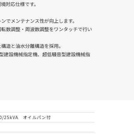
環境対応仕様です。
。
レンでメンテナンス性が向上します。
回転数調整・周波数調整をワンタッチで行い
止構造と油水分離構造を採用。
策型建設機械指定機、超低騒音型建設機械指
/25kVA オイルパン付