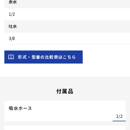
余水
1/2
吐水
3/8
形式・型番の比較表はこちら
付属品
吸水ホース
1/2