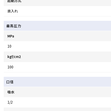
起動方式
直入れ
最高圧力
MPa
10
kgf/cm2
100
口径
吸水
1/2