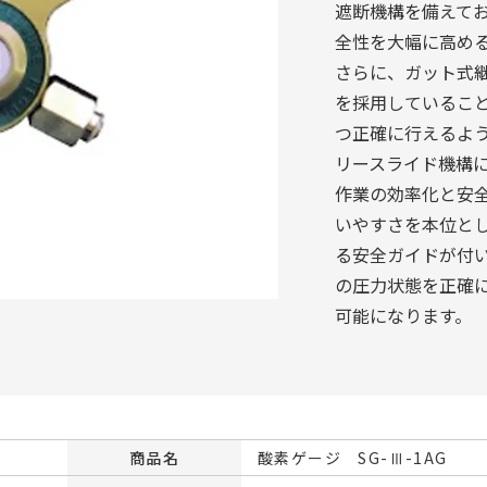
遮断機構を備えて
全性を大幅に高め
さらに、ガット式
を採用しているこ
つ正確に行えるよ
リースライド機構
作業の効率化と安
いやすさを本位と
る安全ガイドが付
の圧力状態を正確
可能になります。
商品名
酸素ゲージ SG-Ⅲ-1AG