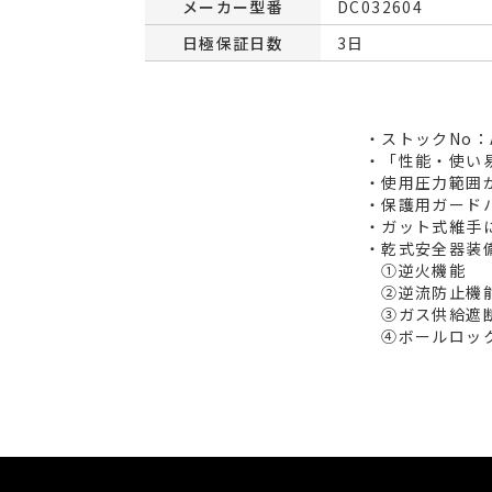
メーカー型番
DC032604
日極保証日数
3日
・ストックNo：AG
・「性能・使い
・使用圧力範囲
・保護用ガード
・ガット式維手
・乾式安全器装
①逆火機能
②逆流防止機
③ガス供給遮
④ボールロック