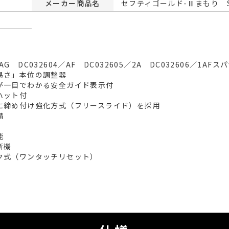
メーカー商品名
セフティゴールド-Ⅲまもり SG
 DC032604／AF DC032605／2A DC032606／1AFスパ
易さ」本位の調整器
が一目でわかる安全ガイド表示付
ハット付
に締め付け強化方式（フリースライド）を採用
備
能
断機
式（ワンタッチリセット）