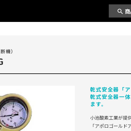
商
切断機）
G
乾式安全器「ア
乾式安全器一体
ます。
小池酸素工業が提
「アポロゴールド