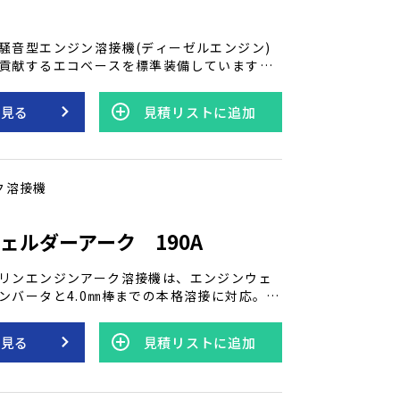
騒音型エンジン溶接機(ディーゼルエンジン)
貢献するエコベースを標準装備しています。
ジンで軽油を使用し、アーク溶接機能も備え
撃防止機能が付いており、垂下特性と低電流特
を見る
見積リストに追加
で切り替え可能です。 さらに、短絡電流調整
を誇ります。デンヨーの発電機付き溶接機
慮と優れた性能を兼ね備え、様々な作業状況
。
ク溶接機
ェルダーアーク 190A
リンエンジンアーク溶接機は、エンジンウェ
ンバータと4.0㎜棒までの本格溶接に対応。
搭載し、65dB（A）の超低騒音が特長です。
が稼働状況を昼夜問わず一目瞭然に表示。 ガ
を見る
見積リストに追加
仕様なので、柔軟かつ移動が容易で、各種作
的な利用が期待できます。 高性能と低騒音、
を兼ね備え、幅広い状況で頼りになるエンジ