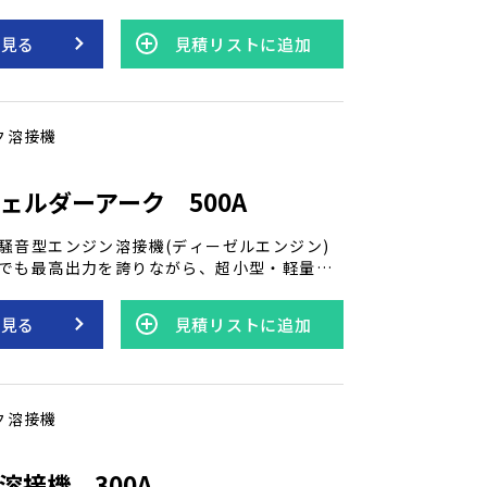
装備しています。 軽油を使用したアーク溶接
り、さらにオイルパンが付いています。 これ
を見る
見積リストに追加
の保持と交換が容易で、長時間の作業にも頼
 高性能な溶接機として、デンヨーの発電機は
に適しています。
ク溶接機
ェルダーアーク 500A
騒音型エンジン溶接機(ディーゼルエンジン)
でも最高出力を誇りながら、超小型・軽量・
を持つ溶接機です。 軽油を使用しますが、ス
が搭載されているため燃料の節約が可能で
を見る
見積リストに追加
と使いやすさを兼ね備えたデンヨーの発電機付
々な作業環境で優れたパフォーマンスを発揮
ク溶接機
溶接機 300A