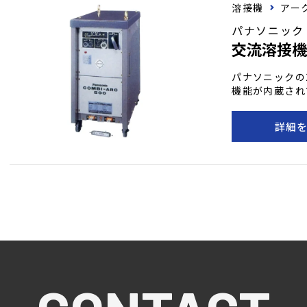
溶接機
アー
パナソニック
交流溶接機
パナソニックの
機能が内蔵され
子も付属してお
元で溶接電流を
詳細
備えたこの溶接
揮します。