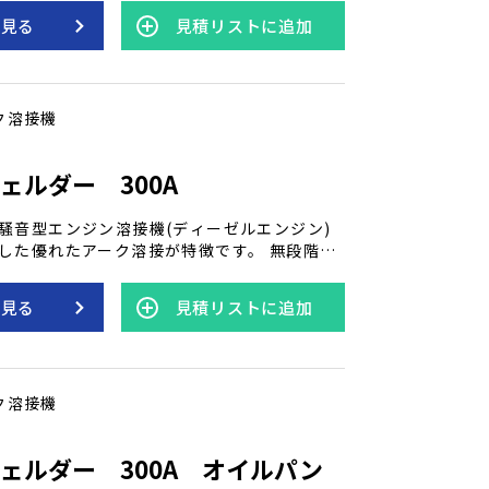
っています。最大200Aで２人同時に溶接が可
を見る
見積リストに追加
ルパンも付属！ デンヨーのエンジン溶接機
境に優しく、高い溶接能力を提供します。
ク溶接機
ェルダー 300A
騒音型エンジン溶接機(ディーゼルエンジン)
した優れたアーク溶接が特徴です。 無段階e
低燃費で低騒音を実現し、さらに電撃防止機
す。 垂下特性と低電流特性のワンタッチ切り
を見る
見積リストに追加
能な溶接性能を備えた溶接機です。 デンヨー
接機は、多様な作業環境で頼りになる性能を
ク溶接機
ェルダー 300A オイルパン