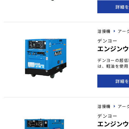
への配慮が際立
詳細
能であり、オイ
は、省エネで環
溶接機
アー
デンヨー
エンジンウ
デンヨーの超低
は、軽油を使用
モードにより、
能が付いていま
詳細
替えなど、高性
の発電機付き溶
発揮します。
溶接機
アー
デンヨー
エンジンウ