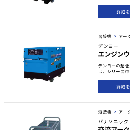
コベースを標準
機能を有してお
詳細
により、オイル
りになります。
幅広い作業状況
溶接機
アー
デンヨー
エンジンウ
デンヨーの超低
は、シリーズ中
超低騒音の特徴
ローダウン装置
詳細
す。 高い性能
き溶接機は、様
します。
溶接機
アー
パナソニック
交流アーク