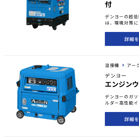
付
デンヨーの超低
は、環境対策に
ディーゼルエン
ています。 電
詳細
性がワンタッチ
機能など高性能
は、環境への配
に適しています
溶接機
アー
デンヨー
エンジンウ
デンヨーのガソ
ルダー高性能イ
電撃防止機能を
デジタルモニタ
詳細
ソリンエンジン
業現場での効率
使い勝手の良さ