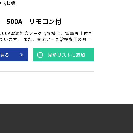
ク溶接機
 500A リモコン付
200V電源対応アーク溶接機は、電撃防止付き
ています。 また、交流アーク溶接機用の短絡
り、これにより溶接機から離れた場所でも手
簡単に調節できます。 高い安全性と利便性を
を見る
見積リストに追加
機は、様々な作業環境で頼りになる性能を発