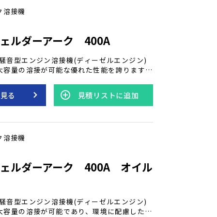
す。
ク溶接機
ェルダーアーク 400A
騒音型エンジン溶接機(ディーゼルエンジン)
大容量の溶接が可能な優れた性能を誇ります。
ジンで軽油を使用し、アーク溶接機能を備え
段階eモードにより、低燃費で低騒音な運転が
を見る
見積リストに追加
らに電撃防止機能も搭載されています。 垂下
性のワンタッチ切り替えなど、高性能な溶接
な作業ニーズに確実に対応します。
ク溶接機
ェルダーアーク 400A オイル
騒音型エンジン溶接機(ディーゼルエンジン)
大容量の溶接が可能であり、環境に配慮したエ