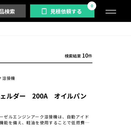
0
品検索
見積依頼する
10
検索結果
件
ク溶接機
ェルダー 200A オイルパン
ーゼルエンジンアーク溶接機は、自動アイド
機能を備え、軽油を使用することで低燃費を
。 さらに、エコベースが標準装備され、環境