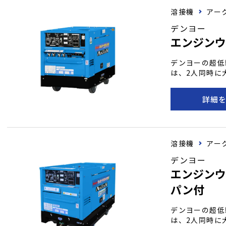
ンウェルダーで
溶接機
アー
デンヨー
エンジンウ
デンヨーの超低
は、2人同時に
ディーゼルエン
ています。 無
詳細
可能であり、さ
特性と低電流特
機として、様々
溶接機
アー
デンヨー
エンジンウ
パン付
デンヨーの超低
は、2人同時に