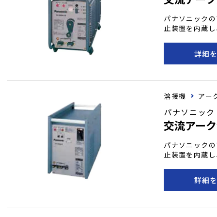
パナソニックの
止装置を内蔵し
特に薄板から中
頼性を提供しま
詳細
がら、多様な溶
溶接機
アー
パナソニック
交流アーク
パナソニックの
止装置を内蔵し
特に薄板から中
頼性を提供しま
詳細
がら、多様な溶