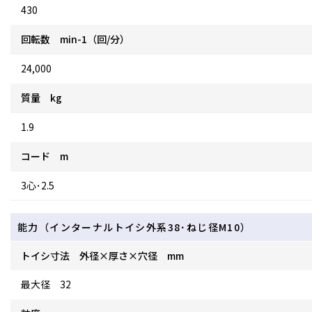
430
回転数 min-1（回/分）
24,000
質量 kg
1.9
コード m
3心･2.5
能力（インターナルトイシ外系38･ねじ径M10）
トイシ寸法 外径×厚さ×穴径 mm
最大径 32