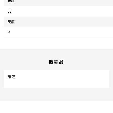
粒度
60
硬度
P
販売品
砥石