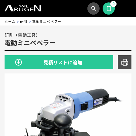
0
商品検索
見積依頼する
ホーム
研削
電動ミニベベラー
研削（電動工具）
電動ミニベベラー
見積リストに追加