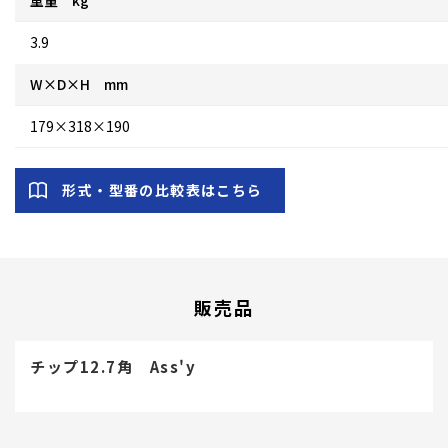
3.9
W×D×H mm
179×318×190
形式・型番の比較表はこちら
販売品
チップ12.7角 Ass'y