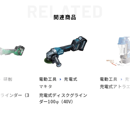
関連商品
研削
電動工具
充電式
電動工具
充
マキタ
充電式アトラ
ラインダー（3
充電式ディスクグライン
ダー100φ（40V）