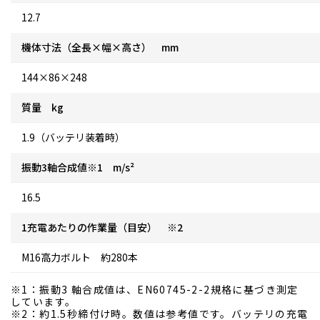
12.7
機体寸法（全長×幅×高さ） mm
144×86×248
質量 kg
1.9（バッテリ装着時）
振動3軸合成値※1 m/s²
16.5
1充電あたりの作業量（目安） ※2
M16高力ボルト 約280本
※1：振動3 軸合成値は、EN60745-2-2規格に基づき測定
しています。
※2：約1.5秒締付け時。数値は参考値です。バッテリの充電