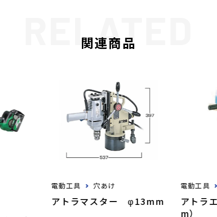
関連商品
電動工具
穴あけ
電動工具
アトラマスター φ13mm
アトラエ
m）