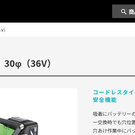
商
6V）
30φ（36V）
コードレスタイ
安全機能
吸着にバッテリー
ー交換時でも穴位
穴あけ作業中にバ