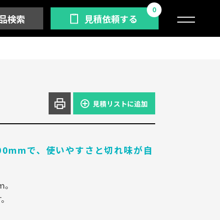
0
品検索
見積依頼する
見積リストに追加
00mmで、使いやすさと切れ味が自
ｍ。
す。