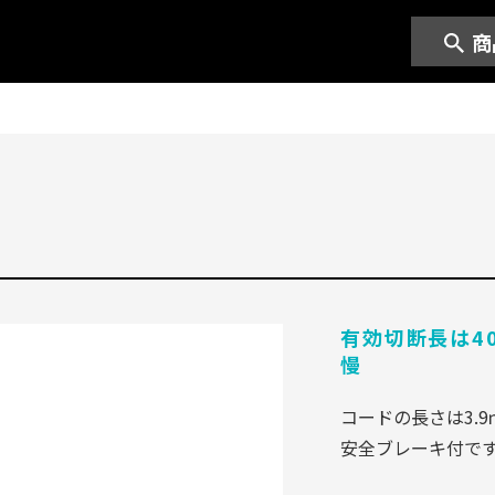
商
）
有効切断長は4
慢
コードの長さは3.9
安全ブレーキ付で