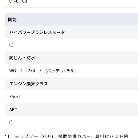
0～6,700
機能
ハイパワーブラシレスモータ
○
防じん・防水
WG / IPX4 / (バッテリIP56)
エンジン換算クラス
35ｍL
AFT
○
*1 チップソー (刈刃)、飛散防護カバー､ 肩掛けバンド除