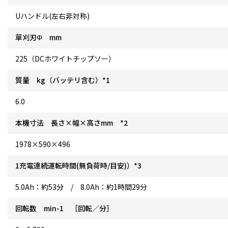
Uハンドル(左右非対称)
草刈刃Φ mm
225（DCホワイトチップソー）
質量 kg（バッテリ含む）*1
6.0
本機寸法 長さ×幅×高さmm *2
1978×590×496
1充電連続運転時間(無負荷時/目安)）*3
5.0Ah：約53分 / 8.0Ah：約1時間29分
回転数 min-1 ［回転／分］