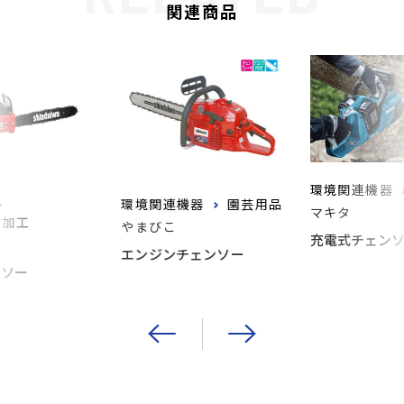
関連商品
環境関連機器
環境関連機器
園芸用品
マキタ
材加工
やまびこ
充電式チェンソ
エンジンチェンソー
ンソー