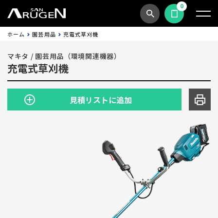
0
商品検索
見積依頼する
ホーム
園芸用品
充電式草刈機
マキタ
/
園芸用品（環境関連機器）
充電式草刈機
見積リストに追加