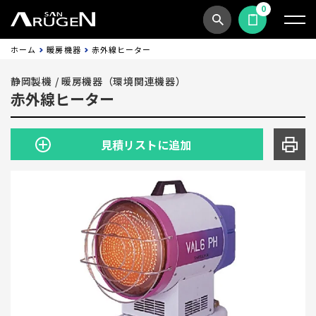
0
商品検索
見積依頼する
ホーム
暖房機器
赤外線ヒーター
静岡製機
/
暖房機器（環境関連機器）
赤外線ヒーター
見積リストに追加