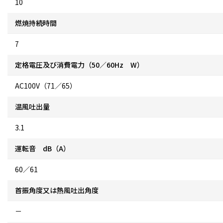
10
燃焼持続時間
7
定格電圧及び消費電力（50／60Hz W）
AC100V（71／65）
温風吐出量
3.1
運転音 dB（A）
60／61
首振角度又は熱風吐出角度
－