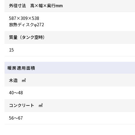
外径寸法 高×幅×奥行mm
587×309×538
放熱ディスクφ272
質量（タンク空時）
15
暖房適用面積
木造 ㎡
40～48
コンクリート ㎡
56～67