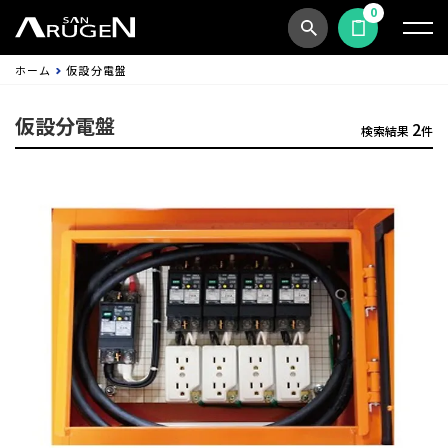
0
商品検索
見積依頼する
ホーム
仮設分電盤
仮設分電盤
2
検索結果
件