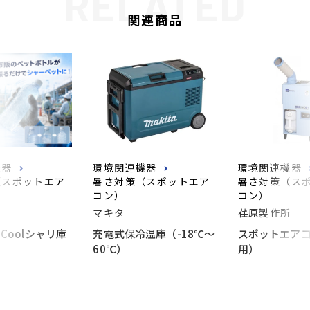
関連商品
機器
環境関連機器
環境関連機器
（スポットエア
暑さ対策（スポットエア
暑さ対策（ス
コン）
コン）
マキタ
荏原製作所
Coolシャリ庫
充電式保冷温庫（-18℃～
スポットエアコ
60℃）
用）