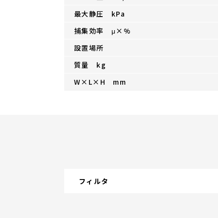
最大静圧 kPa
捕集効率 μ×%
設置場所
質量 kg
W×L×H mm
フィルタ