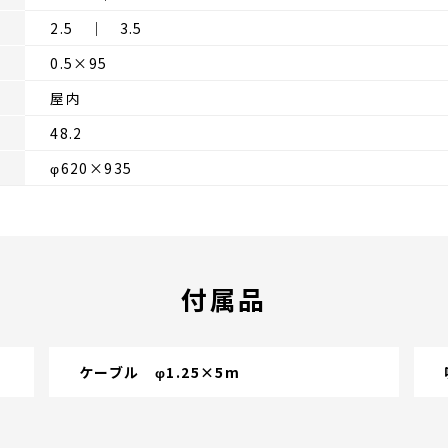
2.5 ｜ 3.5
0.5×95
屋内
48.2
φ620×935
付属品
ケーブル φ1.25×5m