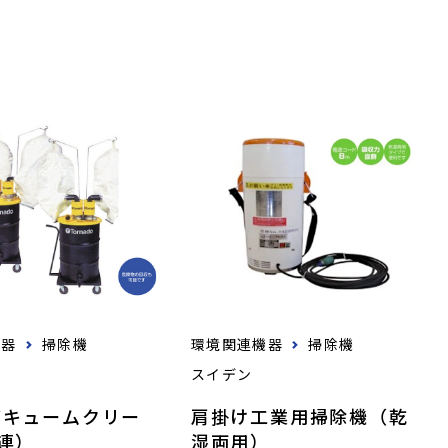
機器
掃除機
環境関連機器
掃除機
ド
スイデン
バキュームクリー
肩掛け工業用掃除機（乾
連）
湿両用）