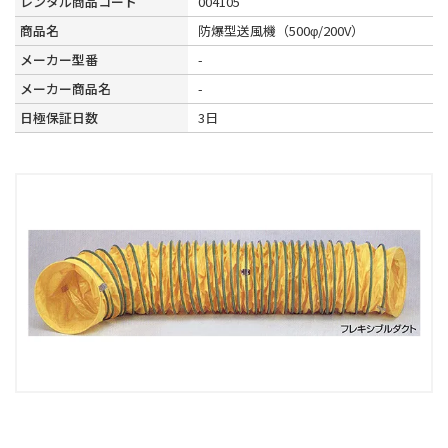
レンタル商品コード
004105
商品名
防爆型送風機（500φ/200V）
メーカー型番
-
メーカー商品名
-
日極保証日数
3日