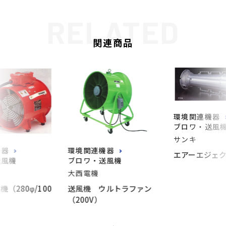
関連商品
環境関連機器
ブロワ・送風
サンキ
機器
環境関連機器
エアーエジェ
送風機
ブロワ・送風機
大西電機
（280φ/100
送風機 ウルトラファン
（200V）