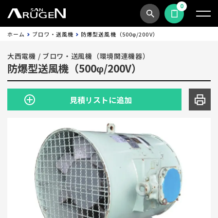
0
商品検索
見積依頼する
ホーム
ブロワ・送風機
防爆型送風機（500φ/200V）
大西電機
/
ブロワ・送風機（環境関連機器）
防爆型送風機（500φ/200V）
見積リストに追加