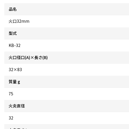
品名
火口32mm
型式
KB-32
火口径口(A)×長さ(B)
32×83
質量 g
75
火炎直径
32