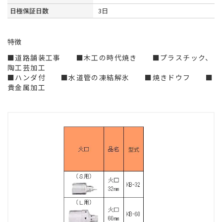
日極保証日数
3日
特徴
■道路舗装工事 ■木工の時代焼き ■プラスチック、
陶工芸加工
■ハンダ付 ■水道管の凍結解氷 ■焼きドウフ ■
貴金属加工