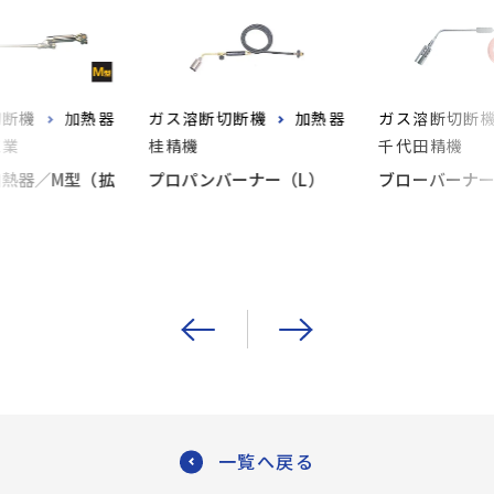
切断機
加熱器
ガス溶断切断機
加熱器
ガス溶断切断
工業
桂精機
千代田精機
熱器／M型（拡
プロパンバーナー（L）
ブローバーナ
）
一覧へ戻る