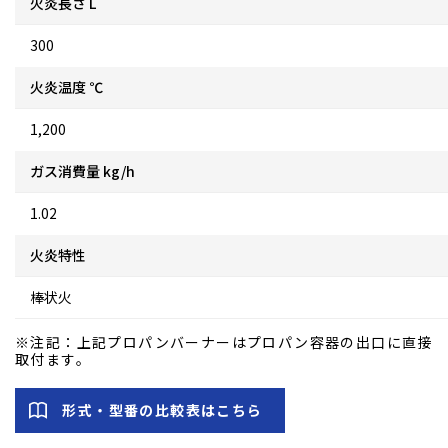
火炎長さ L
300
火炎温度 ℃
1,200
ガス消費量 kg/h
1.02
火炎特性
棒状火
※注記：上記プロパンバーナーはプロパン容器の出口に直接
取付ます。
形式・型番の比較表はこちら