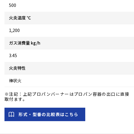
500
火炎温度 ℃
1,200
ガス消費量 kg/h
3.45
火炎特性
棒状火
※注記：上記プロパンバーナーはプロパン容器の出口に直接
取付ます。
形式・型番の比較表はこちら