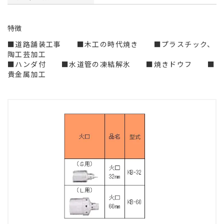
特徴
■道路舗装工事 ■木工の時代焼き ■プラスチック、
陶工芸加工
■ハンダ付 ■水道管の凍結解氷 ■焼きドウフ ■
貴金属加工