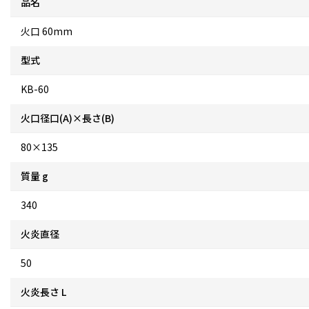
品名
火口 60mm
型式
KB-60
火口径口(A)×長さ(B)
80×135
質量 g
340
火炎直径
50
火炎長さ L