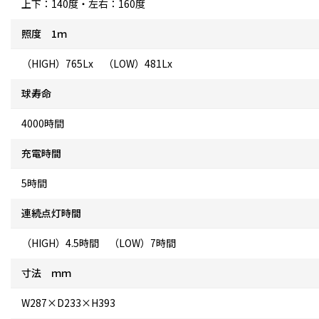
上下：140度・左右：160度
照度 1ｍ
（HIGH）765Lx （LOW）481Lx
球寿命
4000時間
充電時間
5時間
連続点灯時間
（HIGH）4.5時間 （LOW）7時間
寸法 ｍｍ
W287×D233×H393