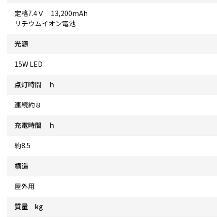
定格7.4Ｖ 13,200mAh
リチウムイオン電池
光源
15W LED
点灯時間 ｈ
連続約８
充電時間 ｈ
約8.5
構造
屋外用
質量 kg