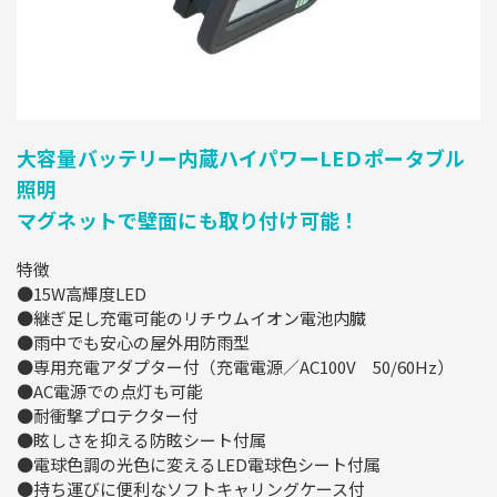
大容量バッテリー内蔵ハイパワーLEＤポータブル
照明
マグネットで壁面にも取り付け可能！
特徴
●15W高輝度LED
●継ぎ足し充電可能のリチウムイオン電池内臓
●雨中でも安心の屋外用防雨型
●専用充電アダプター付（充電電源／AC100V 50/60Hz）
●AC電源での点灯も可能
●耐衝撃プロテクター付
●眩しさを抑える防眩シート付属
●電球色調の光色に変えるLED電球色シート付属
●持ち運びに便利なソフトキャリングケース付