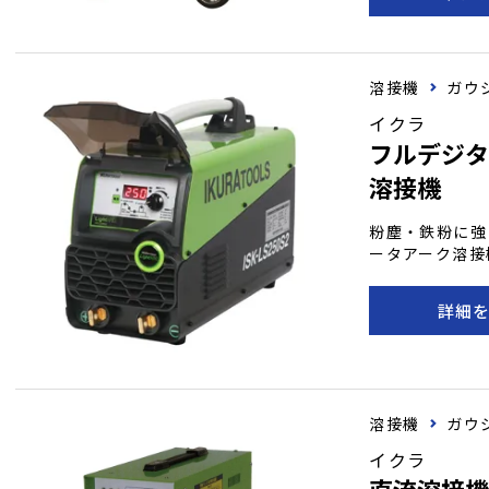
できます。
溶接機
ガウ
イクラ
フルデジタ
溶接機
粉塵・鉄粉に強
ータアーク溶接
環境で安定した
く、現場での取
詳細
インバーター制
占めていたトラ
アーク安定性・
溶接機です。 
粉塵・鉄粉の侵入
溶接機
ガウ
粉塵・鉄粉に強
アークの安定性
イクラ
用。
直流溶接機