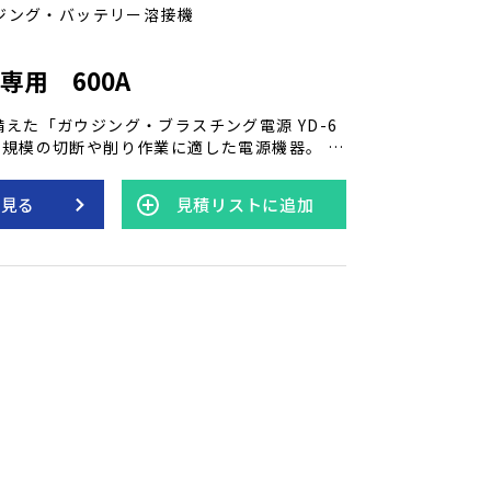
ジング・バッテリー溶接機
専用 600A
備えた「ガウジング・ブラスチング電源 YD-6
、中規模の切断や削り作業に適した電源機器。 省
ながら、高効率なガウジングをサポートし、
パフォーマンスの高さが特徴です。
を見る
見積リストに追加