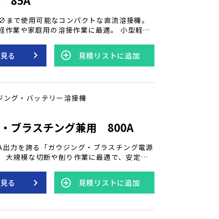
2.6∅まで使用可能なコンパクトな直流溶接機。
、軽作業や家庭用の溶接作業に最適。 小型軽量
アーク性能を発揮し、持ち運びが簡単で、狭
活躍します。 インバーター制御方式の採用に
を見る
見積リストに追加
の溶接機の重量の大半を占めていたトランス
幅に小型・軽量化され、同時にアーク安定
ート性も最適に制御されたアーク溶接機で
ジング・バッテリー溶接機
アークシリーズで安定性抜群！入力電圧・電
御することにより少ないアンペアで100V使用
効果を高めた設計！ ●溶接音が静か！
・ブラスチング兼用 800A
0A出力を誇る「ガウジング・ブラスチング電源
1」。 大規模な切断や削り作業に最適で、安定し
能。 過酷な作業環境でも高い耐久性を発揮
業でも信頼の性能を提供します。
を見る
見積リストに追加