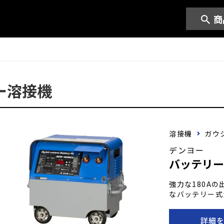
商
ー溶接機
溶接機
ガウ
デンヨー
バッテリー
強力な180A
なバッテリー式
作業や電源が限
業を進められま
詳細