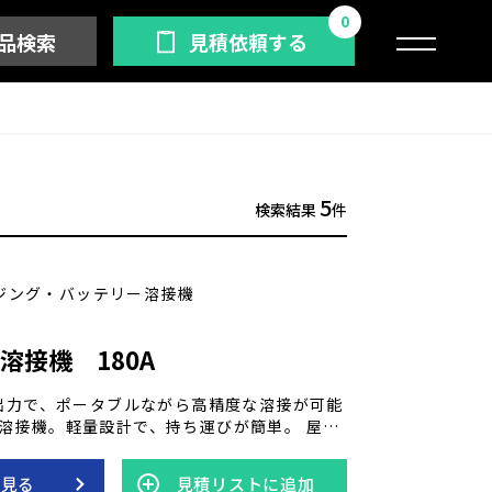
0
品検索
見積依頼する
5
検索結果
件
ジング・バッテリー溶接機
溶接機 180A
の出力で、ポータブルながら高精度な溶接が可能
溶接機。軽量設計で、持ち運びが簡単。 屋外
られた場所でも、バッテリー駆動で快適に作
す。安全機能も充実しており、安心して使用
を見る
見積リストに追加