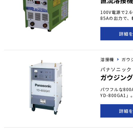
100V電源で
85Aの出力で
ながら安定した
い作業現場でも
詳細
より、これまで
（変圧器）が大
性・アークスタ
す。 特徴 ●過熱防止用温度センサ付で溶接機を確実に保護！
溶接機
ガウ
●信頼のライト
流を効率よく制
パナソニック
可能。 ●冷却
ガウジング
パワフルな80
YD-800GA
た電流供給が可
し、長時間の作
詳細