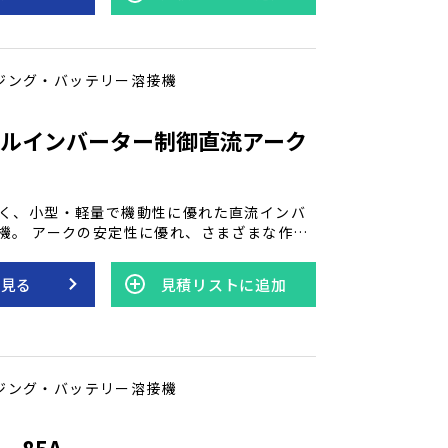
ジング・バッテリー溶接機
ルインバーター制御直流アーク
く、小型・軽量で機動性に優れた直流インバ
機。 アークの安定性に優れ、さまざまな作業
溶接が可能です。 小型・軽量ながら扱いやす
り回しにも配慮された設計となっています。
を見る
見積リストに追加
御方式の採用により、従来機で重量の大半を
ンス（変圧器）が大幅に小型・軽量化され、
アークスタート性も最適に制御されたアーク
さらに、上下2分割の内部防塵構造を採用し、
を抑える防塵性を備えています。 特徴 ●
ジング・バッテリー溶接機
い構造。 ● 小型・軽量で機動性アップ。 ●
抜群。 ● 上下2分割の「内部防塵構造」を採
 85A