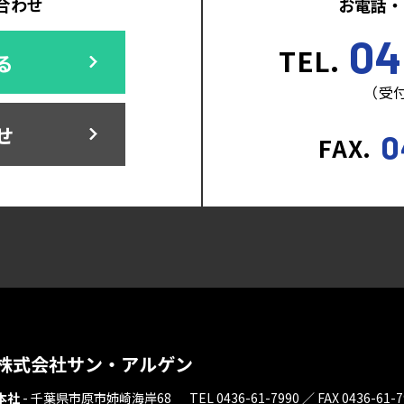
合わせ
お電話・
04
TEL.
る
（受付
せ
0
FAX.
株式会社サン・アルゲン
本社
-
千葉県市原市姉崎海岸68
TEL 0436-61-7990 ／ FAX 0436-61-