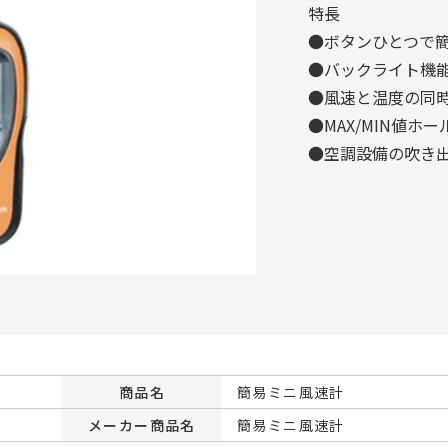
特長
●ボタンひとつで
●バックライト機
●風速と温度の同
●MAX/MIN値ホ
●空調設備の吹き
商品名
簡易ミニ風速計
メーカー商品名
簡易ミニ風速計