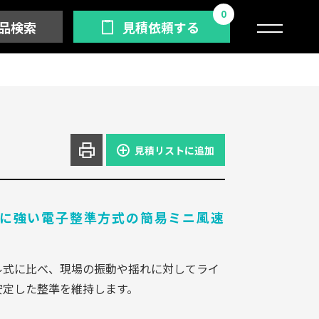
0
品検索
見積依頼する
見積リストに追加
に強い電子整準方式の簡易ミニ風速
ル式に比べ、現場の振動や揺れに対してライ
安定した整準を維持します。