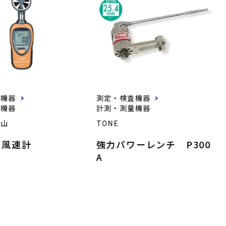
査機器
測定・検査機器
量機器
計測・測量機器
中山
TONE
ニ風速計
強力パワーレンチ P300
A