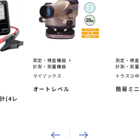
測定・検査機器
測定・検
計測・測量機器
計測・測
マイゾックス
トラスコ
オートレベル
簡易ミ
計(4レ