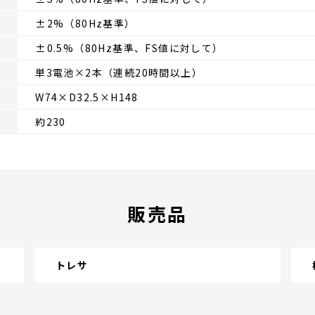
±2%（80Hz基準）
±0.5%（80Hz基準、FS値に対して）
単3電池×2本（連続20時間以上）
W74×D32.5×H148
約230
販売品
トレサ