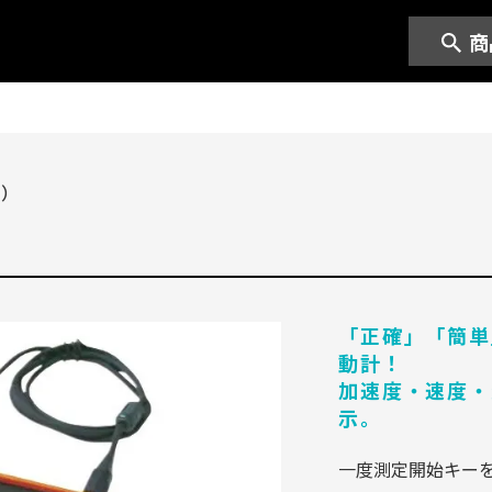
商
器）
「正確」「簡単
動計！
加速度・速度・
示。
一度測定開始キーを