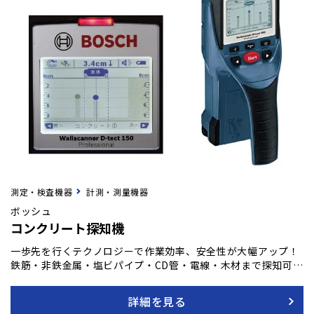
測定・検査機器
計測・測量機器
ボッシュ
コンクリート探知機
一歩先を行くテクノロジーで作業効率、安全性が大幅アップ！
鉄筋・非鉄金属・塩ビパイプ・CD管・電線・木材まで探知可能
です。 最大探知深さ150mmで、対象物までの深さ、材質をズ
バリ表示！ 材料により選べる7つの探知モード ・コンクリート
詳細を見る
（１）モード(最大深さ80mm) レンガやコンクリートの中か