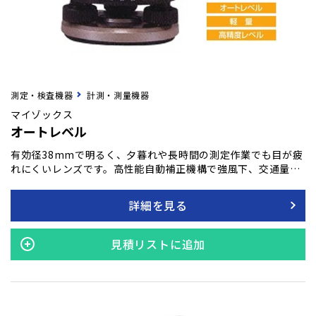
測定・検査機器
計測・測量機器
マイゾックス
オートレベル
有効径38mmで明るく、夕暮れや長時間の測定作業でも目が疲
れにくいレンズです。高性能自動補正機構で強風下、交通量の
多い現場でも安定した性能を発揮します。平面・球面三脚にも
対応の架台を採用しています。ホコリや水に強い、IP54 防塵・
詳細を見る
防滴仕様。
見積リストに追加