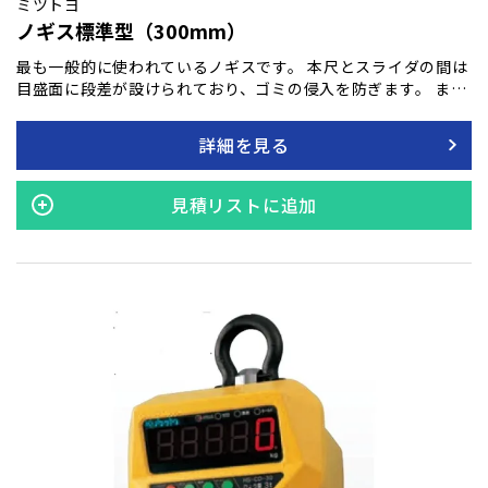
ミツトヨ
ノギス標準型（300mm）
最も一般的に使われているノギスです。 本尺とスライダの間は
目盛面に段差が設けられており、ゴミの侵入を防ぎます。 ま
た、本尺とスライダの端面が0基準点（測定面）となっている
ため、段差測定が可能です。 標準ノギスでは、外側・内側・深
詳細を見る
さ・段差の4種類の測定がわかります。 バーニヤ目盛面の傾斜
がゆるく(14°)、読み取りやすくなっています。
見積リストに追加