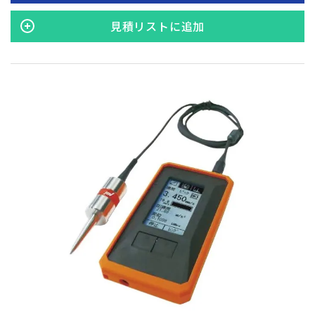
ら対象物を探知します。 ・コンクリート（２）モード(最大深
さ150mm) コンクリートの中の対象物を探知します。
見積リストに追加