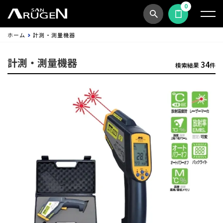
0
商品検索
見積依頼する
ホーム
計測・測量機器
計測・測量機器
34
検索結果
件