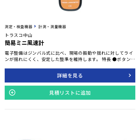
測定・検査機器
計測・測量機器
トラスコ中山
簡易ミニ風速計
電子整備はジンバル式に比べ、現場の振動や揺れに対してライ
ンが揺れにくく、安定した整準を維持します。 特長 ●ボタンひ
とつで簡単に風速の測定が可能です。 ●バックライト機能付で
見やすいです。 ●風速と温度の同時測定・同時表示が可能で
詳細を見る
す。 ●MAX/MIN値ホールド機能付です。 ●空調設備の吹き出
し口やダクトの風速測定に。
見積リストに追加