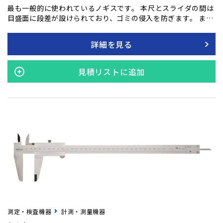
最も一般的に使われているノギスです。 本尺とスライダの間は
目盛面に段差が設けられており、ゴミの侵入を防ぎます。 ま
た、本尺とスライダの端面が0基準点（測定面）となっている
ため、段差測定が可能です。 標準ノギスでは、外側・内側・深
詳細を見る
さ・段差の4種類の測定がわかります。 バーニヤ目盛面の傾斜
がゆるく(14°)、読み取りやすくなっています。
見積リストに追加
測定・検査機器
計測・測量機器