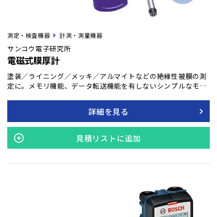
測定・検査機器
計測・測量機器
サンコウ電子研究所
電磁式膜厚計
塗装／ライニング／メッキ／アルマイトなどの絶縁性被膜の測
定に。メモリ機能、データ転送機能を有しないシンプルなモデ
ルです。測定用途に合わせ接続プローブの選択が可能です。ス
リムなボディによる抜群のグリップ感。LCD画面上に操作手順
詳細を見る
をガイド表示します。4つのキーで簡単安心操作。
見積リストに追加