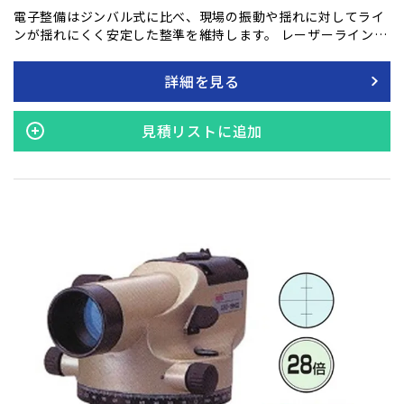
電子整備はジンバル式に比べ、現場の振動や揺れに対してライ
ンが揺れにくく安定した整準を維持します。 レーザーラインを
固定して使える便利な設計です。自動補正の範囲外に行っても
ラインが目立たないため、安定した使用が可能です。また、本
詳細を見る
体固定後でもラインの微調整が±3°まで確かのため、細かい調
整が必要な作業にも対応します。 ●高精度±1mm/10m ●電
子整準方式 ●ライン固定モード ●低温時でも安定性に優れた
見積リストに追加
リアルグリーン ●リチウムイオン充電池搭載 ●2WAY電源（リ
チウムイオン充電池またはAC電池）