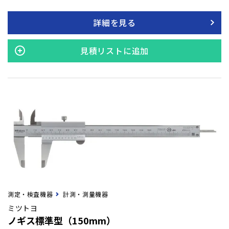
で、墨出し・正反の角度確認も大変便利にお使いいただけま
す。 簡単にボタン1つで操作できる、左／右両方向の水平角測
詳細を見る
定が可能です。 任意の位置での水平角ゼロセットや水平角ホー
ルド機能。また、誤操作防止の警告ブザー搭載などいろいろな
機能を装備しています。 本体は、IP44防まつタイプですので多
見積リストに追加
少の雨でも安心してお使いいただけます。
測定・検査機器
計測・測量機器
ミツトヨ
ノギス標準型（150mm）