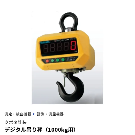
測定・検査機器
計測・測量機器
クボタ計装
デジタル吊り秤（1000kg用）