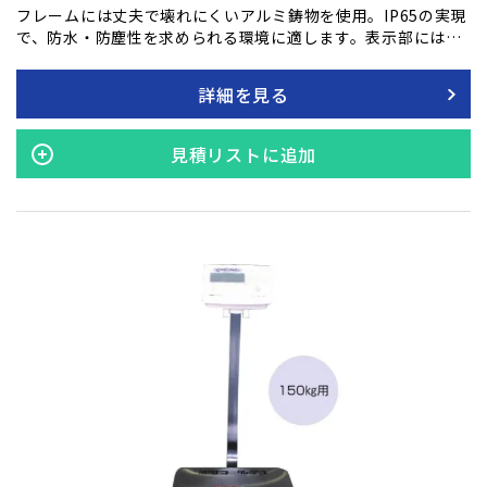
フレームには丈夫で壊れにくいアルミ鋳物を使用。IP65の実現
で、防水・防塵性を求められる環境に適します。表示部には文
字高さ45mmの赤色LEDを採用。暗所や離れた所からでも計量
数値が判別できます。赤外線リモコンで電源ON/OFF、風袋引
詳細を見る
き、ゼロリセット、ホールド、バッテリー残量チェック操作が
沿革で可能（有効距離：約10m）。電源オン時やリモコンによ
るバッテリーチェック時に、バッテリー残量をバー表示。使用
見積リストに追加
可能時間の把握に便利です。