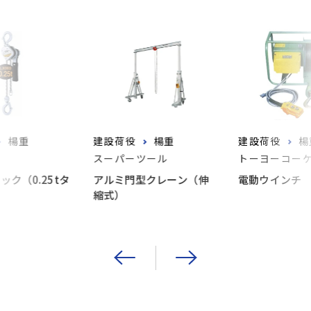
楊重
建設荷役
楊重
建設荷役
楊
スーパーツール
トーヨーコー
ック（0.25tタ
アルミ門型クレーン（伸
電動ウインチ
縮式）