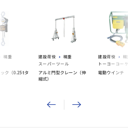
楊重
建設荷役
楊重
建設荷役
楊
スーパーツール
トーヨーコー
ック（0.25tタ
アルミ門型クレーン（伸
電動ウインチ
縮式）