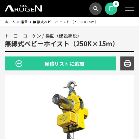
0
商品検索
見積依頼する
ホーム
楊重
無線式ベビーホイスト（250K×15m）
トーヨーコーケン
/
楊重（建設荷役）
無線式ベビーホイスト（250K×15m）
見積リストに追加