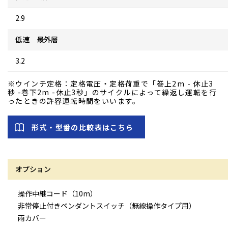
2.9
低速 最外層
3.2
※ウインチ定格：定格電圧・定格荷重で「巻上2m - 休止3
秒 -巻下2m -休止3秒」のサイクルによって繰返し運転を行
ったときの許容運転時間をいいます。
形式・型番の比較表はこちら
オプション
操作中継コード（10m）
非常停止付きペンダントスイッチ（無線操作タイプ用）
雨カバー