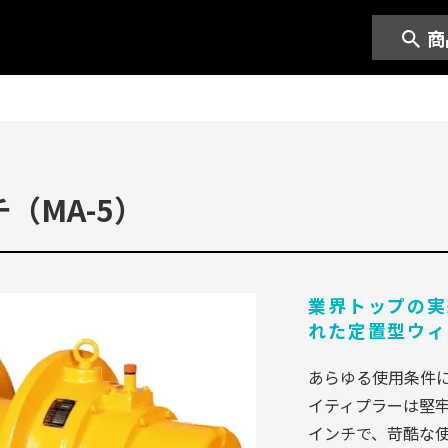
商
（MA-5）
業界トップの実
れた定置型ウィ
あらゆる使用条件
イティプラーは堅
インチで、苛酷な