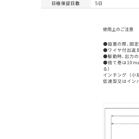
日極保証日数
5日
使用上のご注意
●設置の際､固
●ワイヤ付出返
●駆動時､出力の
●捨て巻は10
る）
インチング（小
低速型又はイン