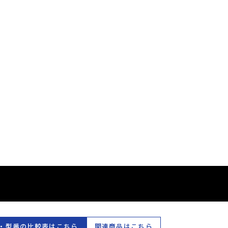
マイテ
・型番の比較表はこちら
関連商品はこちら