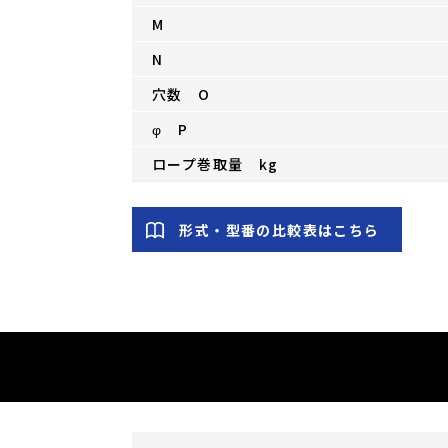
M
N
穴数 O
φ P
ロープ巻取量 kg
形式・型番の比較表はこちら