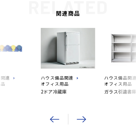
関連商品
品関連
ハウス備品関連
ハウス備品関
用品
オフィス用品
オフィス用品
ク
2ドア冷蔵庫
ガラス引違書