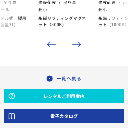
吊り具
建設荷役
吊り具
建設荷役
吊
ツール
菱小
菱小
ンドル式 縦吊
永磁リフティングマグネ
永磁リフティ
容量3t）
ット（500K）
ット（1000K
一覧へ戻る
レンタルご利用案内
電子カタログ