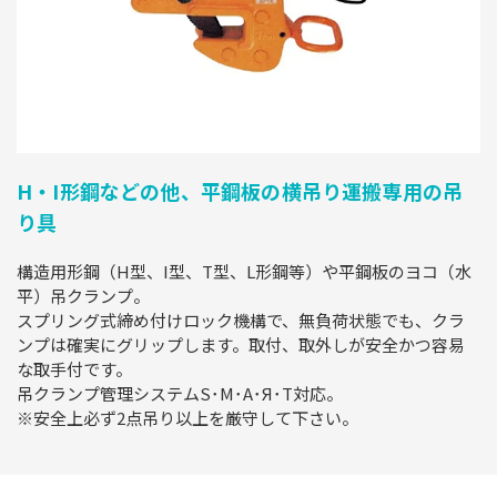
H・I形鋼などの他、平鋼板の横吊り運搬専用の吊
り具
構造用形鋼（H型、I型、T型、L形鋼等）や平鋼板のヨコ（水
平）吊クランプ。
スプリング式締め付けロック機構で、無負荷状態でも、クラ
ンプは確実にグリップします。取付、取外しが安全かつ容易
な取手付です。
吊クランプ管理システムS･M･A･Я･T対応。
※安全上必ず2点吊り以上を厳守して下さい。