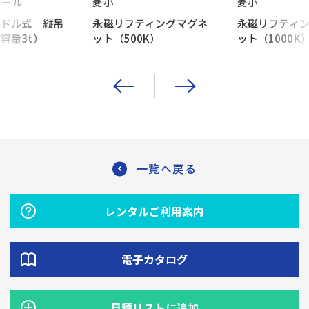
ツール
菱小
菱小
ンドル式 縦吊
永磁リフティングマグネ
永磁リフティ
容量3t）
ット（500K）
ット（1000K
一覧へ戻る
レンタルご利用案内
電子カタログ
見積リストに追加