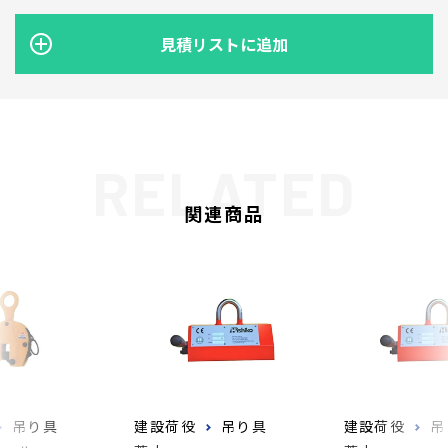
見積リストに追加
関連商品
吊り具
建設荷役
吊り具
建設荷役
吊