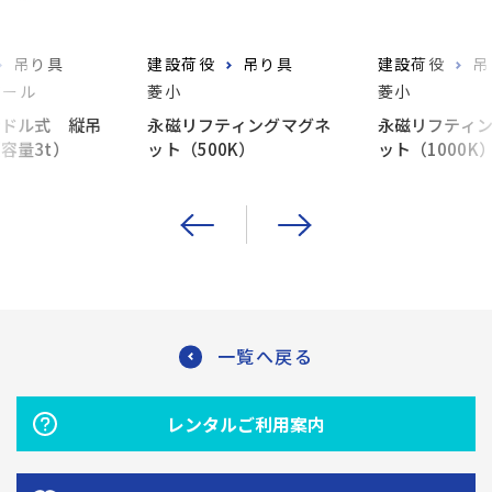
吊り具
建設荷役
吊り具
建設荷役
吊
ツール
菱小
菱小
ンドル式 縦吊
永磁リフティングマグネ
永磁リフティ
容量3t）
ット（500K）
ット（1000K
一覧へ戻る
レンタルご利用案内