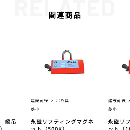
関連商品
建設荷役
吊り具
建設荷役
菱小
菱小
 縦吊
永磁リフティングマグネ
永磁リ
t）
ット（500K）
ット（1