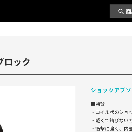
商
ブロック
ショックアブソ
■特徴
・コイル状のショ
・軽くて錆びない
・衝撃に強く、内