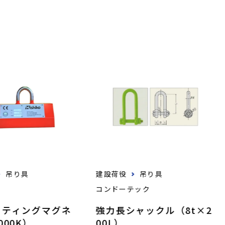
吊り具
建設荷役
吊り具
コンドーテック
フティングマグネ
強力長シャックル（8t×2
000K）
00L）