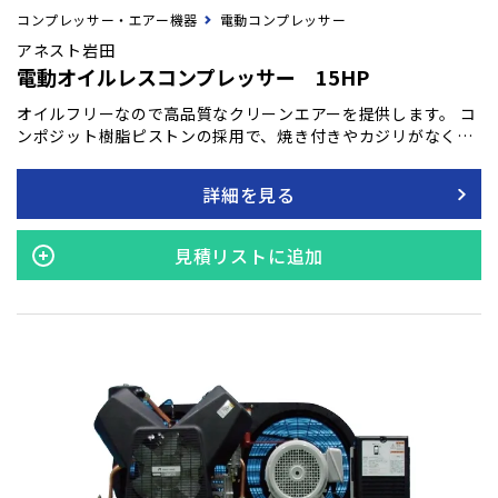
コンプレッサー・エアー機器
電動コンプレッサー
アネスト岩田
電動オイルレスコンプレッサー 15HP
オイルフリーなので高品質なクリーンエアーを提供します。 コ
ンポジット樹脂ピストンの採用で、焼き付きやカジリがなく、
耐久性に優れています。 全閉外扇モーターを搭載し、ゴミやチ
リによるモータートラブルを防ぎます。 オイルフリーですが、
詳細を見る
1.0MPaのパワフルなコンプレッサーです。（5.5kW機以上は2
段圧縮方式を採用） 5.5kW機以上には防塵フィルターキットを
標準装備しています。
見積リストに追加