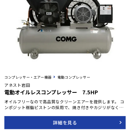
コンプレッサー・エアー機器
電動コンプレッサー
アネスト岩田
電動オイルレスコンプレッサー 7.5HP
オイルフリーなので高品質なクリーンエアーを提供します。 コ
ンポジット樹脂ピストンの採用で、焼き付きやカジリがなく、
耐久性に優れています。 全閉外扇モーターを搭載し、ゴミやチ
リによるモータートラブルを防ぎます。 オイルフリーですが、
詳細を見る
1.0MPaのパワフルなコンプレッサーです。（5.5kW機以上は2