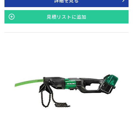
詳細を見る
られ、連続で作業しても、18V製品より止まりにくくなりまし
た。 ※HiKOKI製品18V コードレスインパクトドライバ WH 18
DDL2 との比較。 条件：金物ビスΦ7×120mm ラワン材・下
見積リストに追加
穴なし（70本締付け平均）