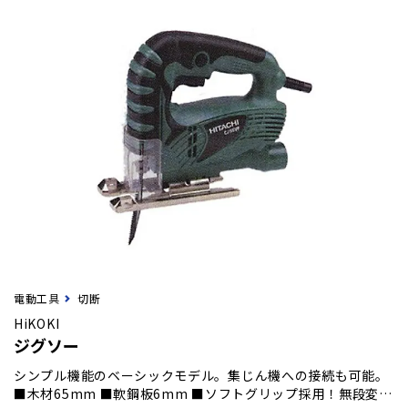
電動工具
切断
HiKOKI
ジグソー
シンプル機能のベーシックモデル。集じん機への接続も可能。
■木材65mm ■軟鋼板6mm ■ソフトグリップ採用！無段変速