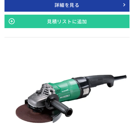
から抜け給電が停止した場合でもブレーキがかかり、不意の事
詳細を見る
故を防止します。 ※スイッチを入れた直後にスイッチを切ると
（1秒以内）先端工具の脱落防止のため、ブレーキが働きませ
ん。 モーターの急激な回転低下を監視することで、瞬時にモー
見積リストに追加
ターを停止し反動（キックバック）を軽減します。 スイッチが
ONの状態で電源プラグをコンセントに差し込んでも動作しな
いため、不意の事故防止に役立ちます。