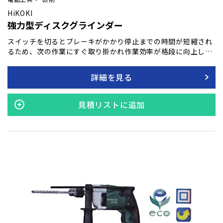
HiKOKI
強力型ディスクグラインダー
スイッチを切るとブレーキがかかり停止までの時間が短縮され
るため、次の作業にすぐ取り掛かれ作業効率が格段に向上しま
す。 また、急な停電や、電源プラグがコンセントから抜け給電
が停止した場合でもブレーキがかかり、不意の事故を防止しま
詳細を見る
す。 ※スイッチを入れた直後にスイッチを切ると（1秒以内）
先端工具の脱落防止のため、ブレーキが働きません。 モーター
の急激な回転低下を監視することで、瞬時にモーターを停止し
見積リストに追加
反動（キックバック）を軽減します。 スイッチがONの状態で
電源プラグをコンセントに差し込んでも動作しないため、不意
の事故防止に役立ちます。