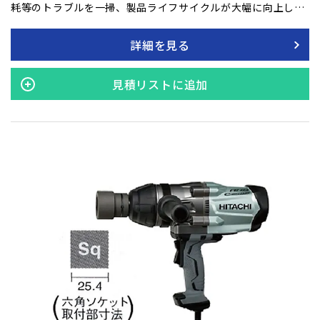
耗等のトラブルを一掃、製品ライフサイクルが大幅に向上しま
した。 カーボンブラシの交換も不要です。 電源・負荷状態を常
に検知し、継ぎコード使用時でも安定したトルクを発揮しま
詳細を見る
す。 独自の小形・高効率インバータ回路によりエンジン発電機
での使用も可能です。
見積リストに追加