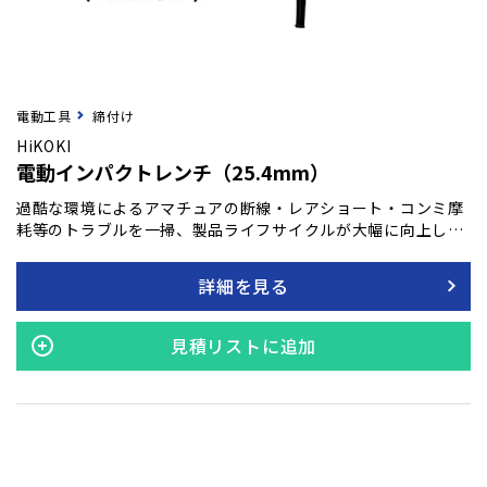
電動工具
締付け
HiKOKI
電動インパクトレンチ（25.4mm）
過酷な環境によるアマチュアの断線・レアショート・コンミ摩
耗等のトラブルを一掃、製品ライフサイクルが大幅に向上しま
した。 カーボンブラシの交換も不要です。 電源・負荷状態を常
に検知し、継ぎコード使用時でも安定したトルクを発揮しま
詳細を見る
す。 独自の小形・高効率インバータ回路によりエンジン発電機
での使用も可能です。
見積リストに追加