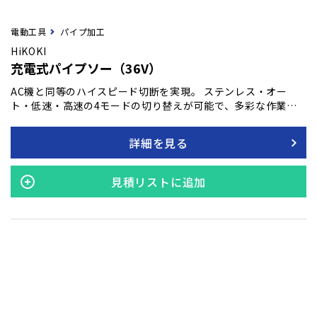
電動工具
パイプ加工
HiKOKI
充電式パイプソー（36V）
AC機と同等のハイスピード切断を実現。 ステンレス・オー
ト・低速・高速の4モードの切り替えが可能で、多彩な作業に
対応。 ステンレスモードでは、ステンレス切断に適したストロ
ーク数によりステンレス切断時のブレード寿命を約1.5倍に延
詳細を見る
長。 モルタルライニング鋳鉄管の切断が可能。
見積リストに追加