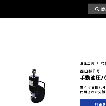
商
油圧工具
穴
西田製作所
手動油圧
古くは昭和38
使用された分難
は電動式一体型
なフレームは耐
詳細