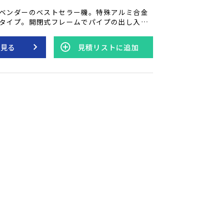
ベンダーのベストセラー機。特殊アルミ合金
タイプ。開閉式フレームでパイプの出し入れ
ィングシュー交換でガス管曲げもできます。
を見る
見積リストに追加