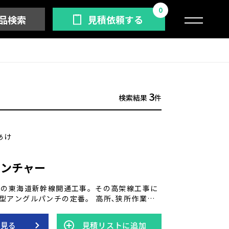
0
品検索
見積依頼する
3
検索結果
件
あけ
パンチャー
年の東海道新幹線開通工事。その高架線工事に
型アングルパンチの定番。 高所､狭所作業に
パンチよりも安全､効率的な作業が可能。堅牢
久性抜群。
を見る
見積リストに追加