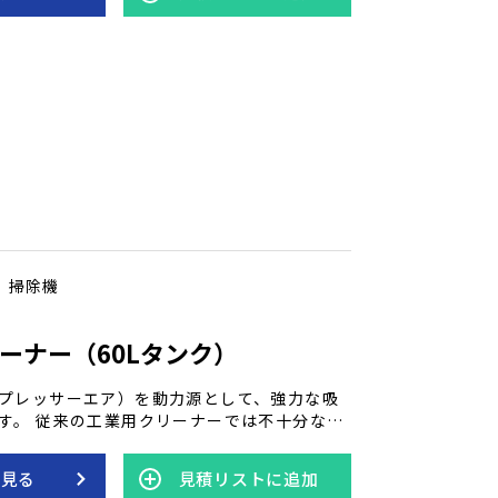
続使用が可能。 強力な吸引力と消音設計を兼
リーナーです。
掃除機
ーナー（60Lタンク）
プレッサーエア）を動力源として、強力な吸
す。 従来の工業用クリーナーでは不十分な
、穀物、小砂利、金属片なども効率よく回収
な現場で活躍します。 2段階構造と多重フィ
を見る
見積リストに追加
、長時間の連続使用にも対応。 強力な吸引性