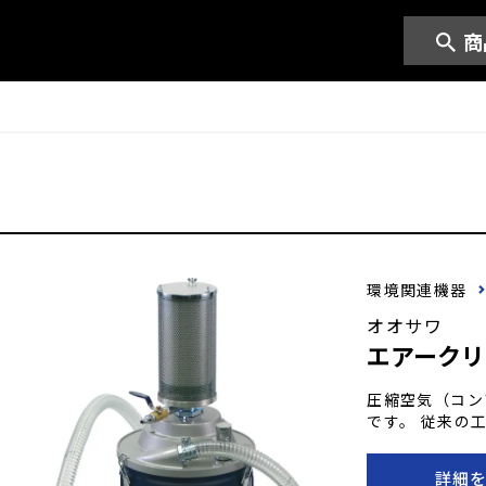
商
環境関連機器
オオサワ
エアークリ
圧縮空気（コン
です。 従来の
ドロ、穀物、小
な作業現場で活
詳細