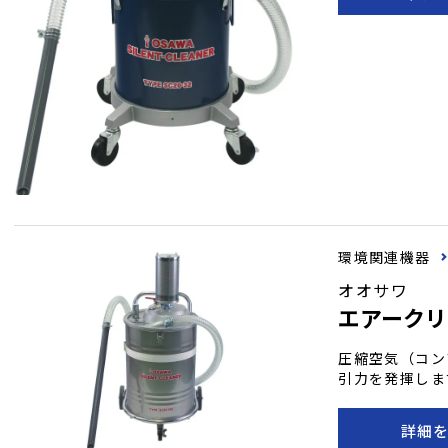
え、長時間の連
ね備えた万能ク
環境関連機器
オオサワ
エアークリ
圧縮空気（コン
引力を発揮しま
水、油、ヘドロ
でき、さまざま
詳細
ルターを採用し