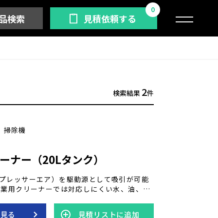
0
品検索
見積依頼する
2
検索結果
件
掃除機
ーナー（20Lタンク）
プレッサーエア）を駆動源として吸引が可能
工業用クリーナーでは対応しにくい水、油、ヘ
砂利、金属片なども強力に回収し、さまざま
躍します。 2段階構造と多重フィルターを備
を見る
見積リストに追加