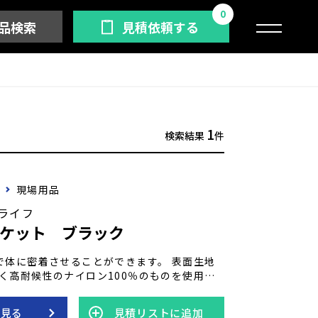
0
品検索
見積依頼する
1
検索結果
件
現場用品
ライフ
ケット ブラック
で体に密着させることができます。 表面生地
く高耐候性のナイロン100％のものを使用。
たスペースへのオリジナルプリントなども可
の端の処理はバイアス加工で補強。耐久性も抜
を見る
見積リストに追加