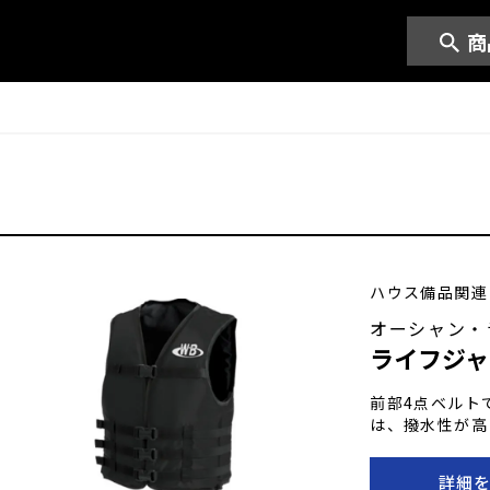
商
ハウス備品関連
オーシャン・
ライフジャ
前部4点ベルト
は、撥水性が高
表面裏面の空い
能です。 生地
詳細