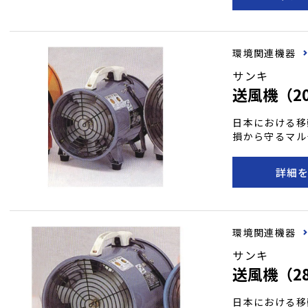
だけでなく、コ
ト業界でも使用
いる画期的な製
環境関連機器
サンキ
送風機（20
日本における移
損から守るマル
格に基づいて製
詳細
環境関連機器
サンキ
送風機（28
日本における移