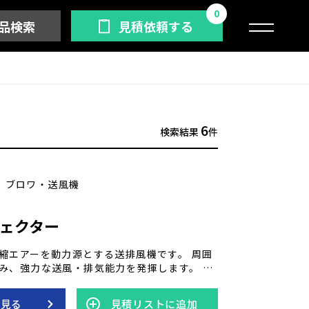
0
品検索
見積依頼する
6
検索結果
件
ブロワ・送風機
ェクター
縮エアーを動力源とする送排風機です。 周囲
み、強力な送風・排気能力を発揮します。 可
め、故障がなくメンテナンス不要で、軽量か
が特徴です。 用途が多岐にわたり、作業現場
を見る
見積リストに追加