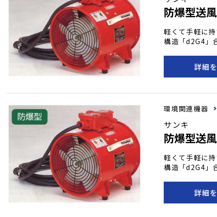
防爆型送風機
軽くて手軽に持
構造「d2G4
能。 【ダクト】 ●フレキシブルダクトを使用すれば､局所換
気や簡易換気装
詳細
ートルが標準｡
を接続して使い
環境関連機器
サンキ
防爆型送風機
軽くて手軽に持
構造「d2G4
構造を採用。 
軽に素早く確実な操作がで
詳細
ルダクトを使用
できます｡ ●
必要な場合は､