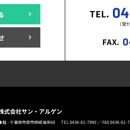
04
TEL.
る
（受付
せ
0
FAX.
株式会社サン・アルゲン
本社
-
千葉県市原市姉崎海岸68
TEL 0436-61-7990 ／ FAX 0436-61-