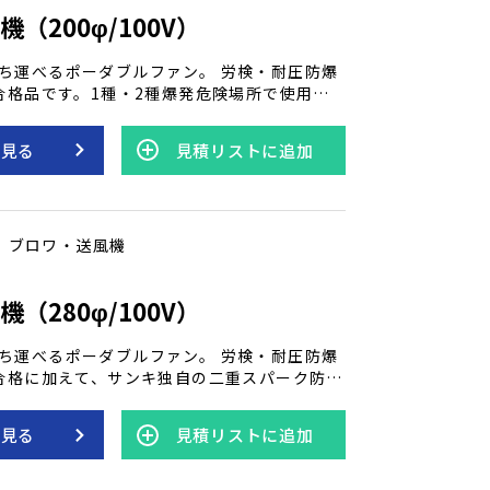
（200φ/100V）
ち運べるポーダブルファン。 労検・耐圧防爆
」合格品です。1種・2種爆発危険場所で使用可
置としてご使用できます｡ ●1本の長さは5メ
を見る
見積リストに追加
 ●長いダクトが必要な場合は､ダクトとダクト
ます｡
ブロワ・送風機
（280φ/100V）
ち運べるポーダブルファン。 労検・耐圧防爆
」合格に加えて、サンキ独自の二重スパーク防止
スイッチはターミナルボックス一体構造で、手
きます。 【ダクト】 ●フレキシブ
を見る
見積リストに追加
すれば､局所換気や簡易換気装置としてご使用
1本の長さは5メートルが標準｡ ●長いダクトが
ダクトとダクトを接続して使います｡