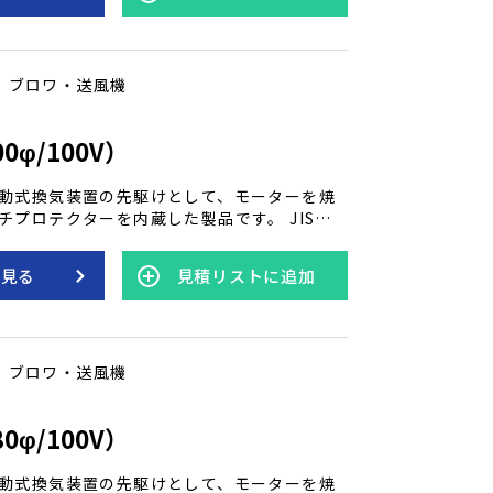
ンサートやイベントなどエンターテインメン
されています。 様々な業界で広く利用されて
品です。
ブロワ・送風機
0φ/100V）
動式換気装置の先駆けとして、モーターを焼
チプロテクターを内蔵した製品です。 JIS規
造された、信頼性の高い純国産品です。
を見る
見積リストに追加
ブロワ・送風機
0φ/100V）
動式換気装置の先駆けとして、モーターを焼