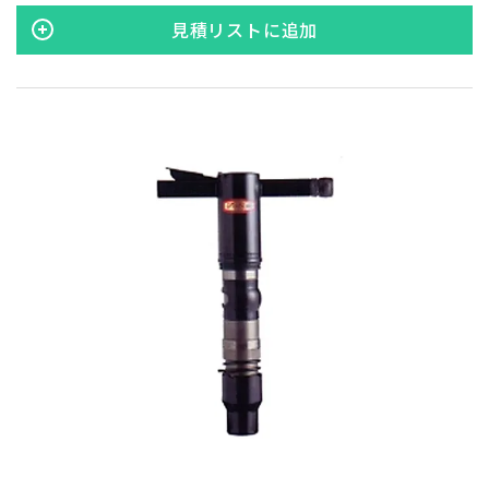
うる耐久性を実現しています。建設、解体、修復作業など、
見積リストに追加
様々な現場でのニーズにお応えします。