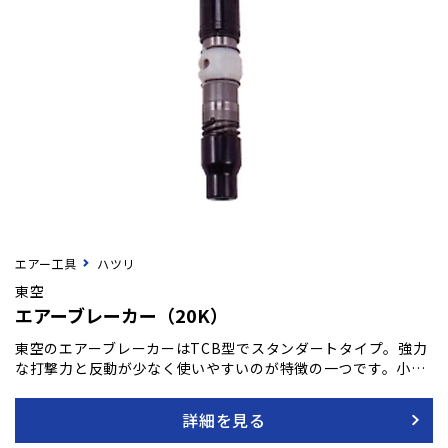
エアー工具
ハツリ
東空
エアーブレーカー（20K）
東空のエアーブレーカーはTCB型でスタンダートタイプ。強力
な打撃力と反動が少なく使いやすいのが特徴の一つです。小ハ
ツリから重作業に至るまでの幅広い作業に対応できるよう、東
空では豊富な機種を取り揃えています。この本製品は、汎用性
詳細を見る
の高さと信頼性で知られており、あらゆる状況下での作業を効
率的かつ安全に行うことが可能となり、長時間の使用にも耐え