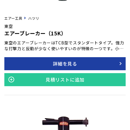
エアー工具
ハツリ
東空
エアーブレーカー（15K）
東空のエアーブレーカーはTCB型でスタンダートタイプ。強力
な打撃力と反動が少なく使いやすいのが特徴の一つです。小ハ
ツリから重作業に至るまでの幅広い作業に対応できるよう、東
空では豊富な機種を取り揃えています。この本製品は、汎用性
詳細を見る
の高さと信頼性で知られており、あらゆる状況下での作業を効
率的かつ安全に行うことが可能となり、長時間の使用にも耐え
うる耐久性を実現しています。建設、解体、修復作業など、
見積リストに追加
様々な現場でのニーズにお応えします。