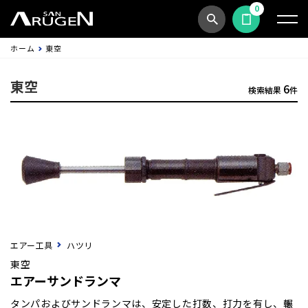
0
商品検索
見積依頼する
ホーム
東空
東空
6
検索結果
件
エアー工具
ハツリ
東空
エアーサンドランマ
タンパおよびサンドランマは、安定した打数、打力を有し、輾