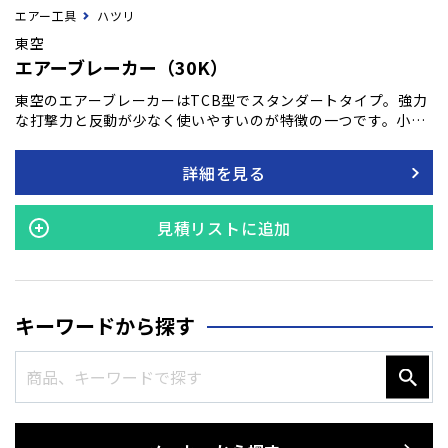
エアー工具
ハツリ
東空
エアーブレーカー（30K）
東空のエアーブレーカーはTCB型でスタンダートタイプ。強力
な打撃力と反動が少なく使いやすいのが特徴の一つです。小ハ
ツリから重作業に至るまでの幅広い作業に対応できるよう、東
空では豊富な機種を取り揃えています。この本製品は、汎用性
詳細を見る
の高さと信頼性で知られており、あらゆる状況下での作業を効
率的かつ安全に行うことが可能となり、長時間の使用にも耐え
うる耐久性を実現しています。建設、解体、修復作業など、
見積リストに追加
様々な現場でのニーズにお応えします。
キーワードから探す