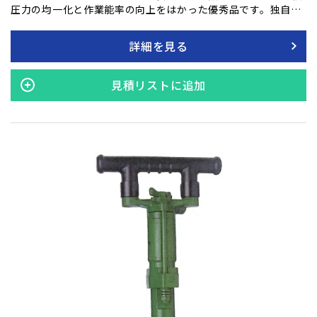
圧力の均一化と作業能率の向上をはかった優秀品です。独自の
プレートバルブの採用により、反動が少なく快適な作業ができ
ます。 電設工事の埋め戻し、石油・ガスタンクのまわりの輾圧
詳細を見る
作業、ガス・下水道工事などに安心してご使用ください。
見積リストに追加