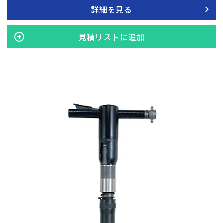
く、能率的な作業ができる最もポピュラーなハンマです。 東空
詳細を見る
のハツリ用軽破砕ハンマは、軽量でありながら耐久性に優れ、
シンプルな構造を持つことで、急傾斜や足場が悪い場所、狭い
スペースなど、様々な現場での能率的な作業を可能にします。
見積リストに追加
このプッシュスタート式の操作は簡単で、ユーザーにとって扱
いやすさを考慮した設計となっており、作業の効率を大きく向
上させます。東空の技術により開発されたこのハツリツール
は、その軽量性と強度を活かして、建設、解体、修復作業な
ど、幅広い用途に対応する高い柔軟性を持っています。作業者
の負担を軽減し、より安全で快適な作業環境を提供します。