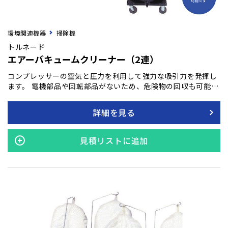
環境関連機器
掃除機
トルネード
エアーバキュームクリーナー（2連）
コンプレッサーの空気と圧力を利用して強力な吸引力を発揮し
ます。 電機部品や回転部品がないため、危険物の回収も可能で
す。 回転部分が少ないため故障が少なく、簡単なメンテナンス
で性能を維持できます。 鋳砂や石、汚れた液体など、重い物や
詳細を見る
汚水・廃油も迅速に回収可能です。 【特長】 ●コンプレッサー
から吐出される空気と圧力を利用し､強力な吸引力を誇るバキ
ュームクリーナーです｡ ●エアー方式のため､電機部品や回転部
見積リストに追加
品がありません｡ これにより､危険物の回収も可能です｡ ●回転
部分が少ないため､故障が少なく簡単なメンテナンスで性能を
維持できます｡