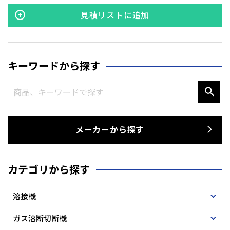
から吐出される空気と圧力を利用し､強力な吸引力を誇るバキ
ュームクリーナーです｡ ●エアー方式のため､電機部品や回転部
見積リストに追加
品がありません｡ これにより､危険物の回収も可能です｡ ●回転
部分が少ないため､故障が少なく簡単なメンテナンスで性能を
維持できます｡
キーワードから探す
メーカーから探す
カテゴリから探す
溶接機
ガス溶断切断機