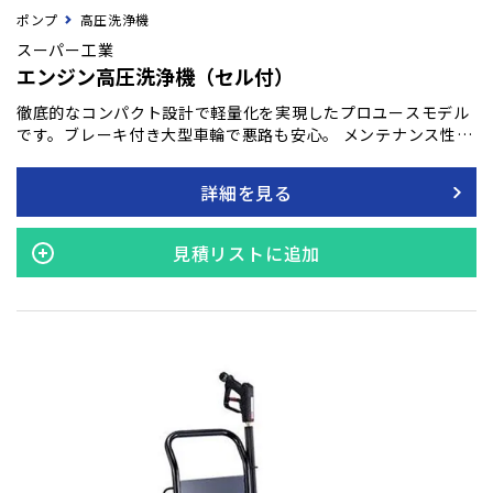
ポンプ
高圧洗浄機
スーパー工業
エンジン高圧洗浄機（セル付）
徹底的なコンパクト設計で軽量化を実現したプロユースモデル
です。ブレーキ付き大型車輪で悪路も安心。 メンテナンス性を
重視し、研究を重ね考えられたフレーム設計。 高圧ポンプやエ
ンジンのメンテナンスも容易です。国内メーカー製高耐久汎用
詳細を見る
エンジンを搭載。 高い信頼と品質と共に、アフターメンテナン
スも安心です。
見積リストに追加